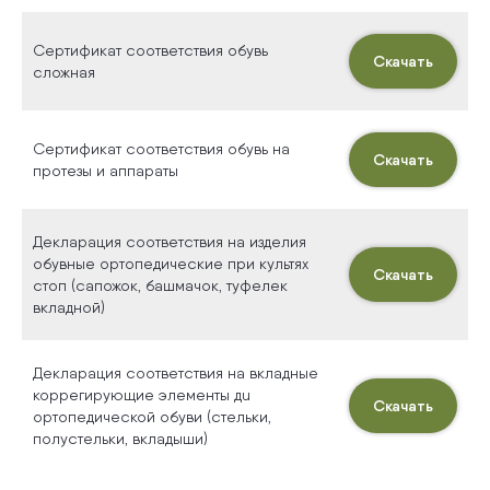
Сертификат соответствия обувь
Скачать
сложная
Остались вопросы?
Сертификат соответствия обувь на
Скачать
протезы и аппараты
Или нужна помощь
специалиста?
Декларация соответствия на изделия
Оставьте заявку, с вами свяжется наш
обувные ортопедические при культях
Скачать
специалист и поможет
стоп (сапожок, башмачок, туфелек
вкладной)
Декларация соответствия на вкладные
коррегирующие элементы дu
+7
Скачать
ортопедической обуви (стельки,
полустельки, вкладыши)
Я согласен с
политикой обработки персональных данных