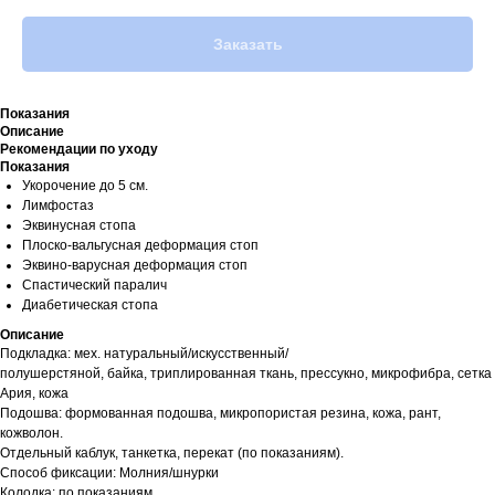
Заказать
Показания
Описание
Рекомендации по уходу
Показания
Укорочение до 5 см.
Лимфостаз
Эквинусная стопа
Плоско-вальгусная деформация стоп
Эквино-варусная деформация стоп
Спастический паралич
Диабетическая стопа
Описание
Подкладка: мех. натуральный/искусственный/
полушерстяной, байка, триплированная ткань, прессукно, микрофибра, сетка
Ария, кожа
Подошва: формованная подошва, микропористая резина, кожа, рант,
кожволон.
Отдельный каблук, танкетка, перекат (по показаниям).
Способ фиксации: Молния/шнурки
Колодка: по показаниям