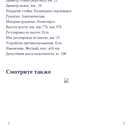
Диаметр стойки (верх/низ), мм: 22
Диаметр ножек, мм:: 16
Покрытие стойки: Полимерное порошковое
Рукоятка: Анатомическая
Материал рукоятки: Полистирол
Высота трости, мм: min 770, max 970
Регулировка по высоте: Есть
Шаг регулировки по высоте, мм: 25
Устройство противоскольжения: Есть
Наконечник: Жесткий, внут. ⌀16 мм
Допустимая масса пользователя, кг: 100
Смотрите также