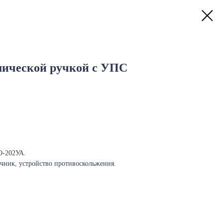
омической ручкой с УПС
О-202УА.
чник, устройство противоскольжения.