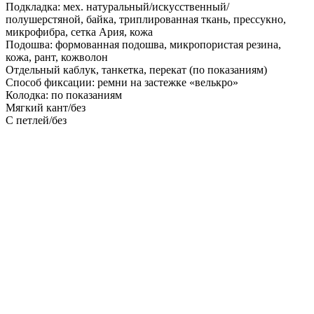
Подкладка: мех. натуральный/искусственный/
полушерстяной, байка, триплированная ткань, прессукно,
микрофибра, сетка Ария, кожа
Подошва: формованная подошва, микропористая резина,
кожа, рант, кожволон
Отдельный каблук, танкетка, перекат (по показаниям)
Способ фиксации: ремни на застежке «велькро»
Колодка: по показаниям
Мягкий кант/без
С петлей/без