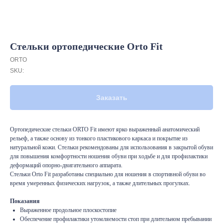
Стельки ортопедические Orto Fit
ORTO
SKU:
Заказать
Ортопедические стельки ORTO Fit имеют ярко выраженный анатомический
рельеф, а также основу из тонкого пластикового каркаса и покрытие из
натуральной кожи. Стельки рекомендованы для использования в закрытой обуви
для повышения комфортности ношения обуви при ходьбе и для профилактики
деформаций опорно-двигательного аппарата.
Стельки Orto Fit разработаны специально для ношения в спортивной обуви во
время умеренных физических нагрузок, а также длительных прогулках.
Показания
Выраженное продольное плоскостопие
Обеспечение профилактики утомляемости стоп при длительном пребывании