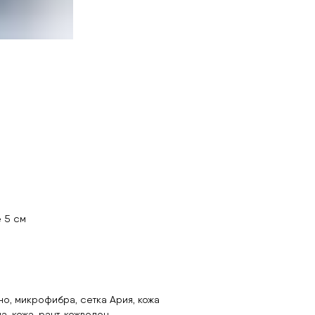
 5 см
но, микрофибра, сетка Ария, кожа
, кожа, рант, кожволон