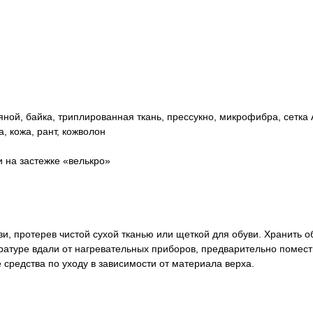
ной, байка, триплированная ткань, прессукно, микрофибра, сетка 
 кожа, рант, кожволон
 на застежке «велькро»
зи, протерев чистой сухой тканью или щеткой для обуви. Хранить
атуре вдали от нагревательных приборов, предварительно поместив
средства по уходу в зависимости от материала верха.