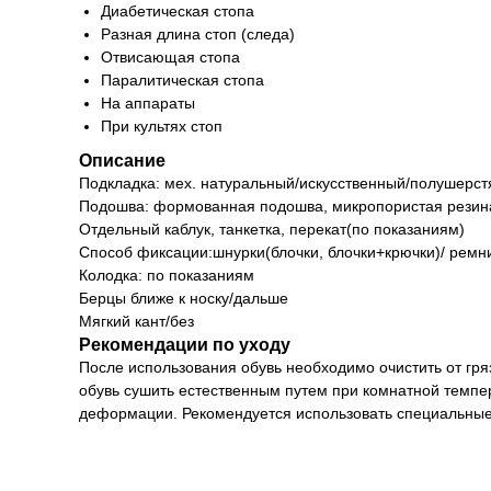
Диабетическая стопа
Разная длина стоп (следа)
Отвисающая стопа
Паралитическая стопа
На аппараты
При культях стоп
Описание
Подкладка: мех. натуральный/искусственный/полушерстя
Подошва: формованная подошва, микропористая резина,
Отдельный каблук, танкетка, перекат(по показаниям)
Способ фиксации:шнурки(блочки, блочки+крючки)/ ремни
Колодка: по показаниям
Берцы ближе к носку/дальше
Мягкий кант/без
Рекомендации по уходу
После использования обувь необходимо очистить от гря
обувь сушить естественным путем при комнатной темпер
деформации. Рекомендуется использовать специальные 