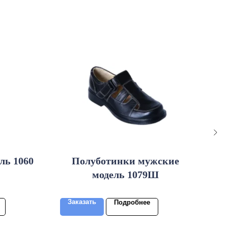
ль 1060
Полуботинки мужские
П
модель 1079Ш
дек
Заказать
За
Подробнее