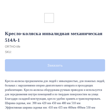
Кресло-коляска инвалидная механическая
514A-1
ORTHO-life
SKU:
Заказать
Кресло-коляска предназначена для людей с инвалидностью, для пожилых людей,
больных с нарушениями опорно-двигательного аппарата и проходящих
реабилитацию. Кресло-коляска оборудована ручным приводом и используется
для передвижения внутри помещений и по твердым поверхностям на улице.
Благодаря складной конструкции, кресло удобно хранить и транспортировать.
Ширина сиденья, мм: 390 мм 420 мм 450 мм 480 мм 510 мм
Эффективная ширина сиденья мм: 410 мм 435 мм 460мм 490мм 530 мм